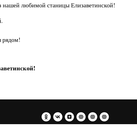
из нашей любимой станицы Елизаветинской!
.
ы рядом!
заветинской!