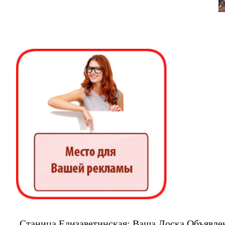
Станица Елизаветинская: Ваша Доска Объявлен