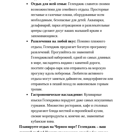
Отдых для всей семьи:
Геленджик славится своими
возможностями для семейного отдыха. Просторные
песчаные и галечные пляжи, оборудованные всем
необходимым, безопасные для детей. Аквапарки,
дельфинарий, парки аттракционов и развлекательные
центры сделают досуг ваших малышей ярким и
запоминающимся.
Развлечения на любой вкус:
Помимо пляжного
отдыха, Геленджик предлагает богатую программу
развлечений. Прогуляйтесь по знаменитой
Геленджикской набережной, одной из самых длинных
в мире, насладитесь видами с канатной дороги,
посетите сафари-парк или отправьтесь на морскую
прогулку вдоль побережья. Любители активного
отдыха могут заняться дайвингом, виндсерфингом или
отправиться в пеший поход по живописным горным
тропам.
Гастрономическое наслаждение:
Кулинарные
изыски Геленджика порадуют даже самых искушенных
гурманов. Множество ресторанов, кафе и столовых
предлагают блюда местной и европейской кухни,
свежие морепродукты и, конечно же, знаменитые
кубанские вина.
Планируете отдых на Черном море? Геленджик – ваш