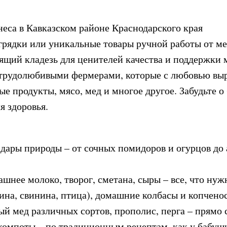
неса в Кавказском районе Краснодарского края
грядки или уникальные товары ручной работы от м
ящий кладезь для ценителей качества и поддержки 
трудолюбивыми фермерами, которые с любовью выр
е продукты, мясо, мед и многое другое. Забудьте о
я здоровья.
дары природы – от сочных помидоров и огурцов до
шнее молоко, творог, сметана, сыры – все, что нужн
ина, свинина, птица), домашние колбасы и копчено
 мед различных сортов, прополис, перга – прямо с
 компоты – по традиционным рецептам, как у бабуш