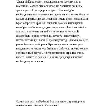
"Деловой Краснодар" , предложения от частных лиц и
компаний , малого бизнеса запасных частей на все виды
транспорта в Краснодарском крае . Здесь найдёте
необходимые вам запасные части для вашего автомобиля по
самым выгодным ценам , сравнив между всеми магазинами
Краснодарского края или закажете на онлайн площадках
подобрав наиболее подходящую для вас . Здесь вы найдёте
запчасти как новые так и б/у и не только на легковой
автомобиль но и на грузовик , автобус , спецтехнику ,
мотовелотехнику , водный транспорт и т.д. Здесь же найдёте
разнообразные разборки в Краснодарском крае которые
предлагают запчасти уже бывшие в работе но ещё имеющие
определённый ресурс . Найти запчасти на странице очень
просто , жмите на баннер и на сайте продавца выбирайте
необходимую запчасть .
Нужны запчасти на Кубани? Все для вашего транспорта на
онлайн-рынке "Деловой Краснодар"